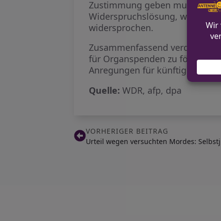
Zustimmung geben muss, um als
Widerspruchslösung, was bedeute
widersprochen.
Zusammenfassend verdeutlicht 
für Organspenden zu fördern al
Anregungen für künftige Projek
Quelle:
WDR, afp, dpa
VORHERIGER BEITRAG
Urteil wegen versuchten Mordes: Selbstj