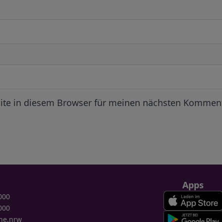
ite in diesem Browser für meinen nächsten Komment
Apps
000
000
ne.nrw