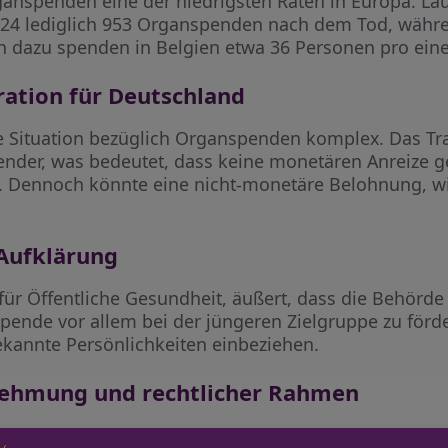
anspenden eine der niedrigsten Raten in Europa. Lau
024 lediglich 953 Organspenden nach dem Tod, währe
ch dazu spenden in Belgien etwa 36 Personen pro eine
ration für Deutschland
che Situation bezüglich Organspenden komplex. Das Tr
spender, was bedeutet, dass keine monetären Anreize
 Dennoch könnte eine nicht-monetäre Belohnung, wie e
 Aufklärung
 für Öffentliche Gesundheit, äußert, dass die Behörd
pende vor allem bei der jüngeren Zielgruppe zu för
kannte Persönlichkeiten einbeziehen.
nehmung und rechtlicher Rahmen
zur Organspende sieht eine Entscheidungslösung vor, 