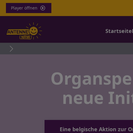
Player öffnen
Startseite
400 G
Organspe
neue Ini
Eine belgische Aktion zur 