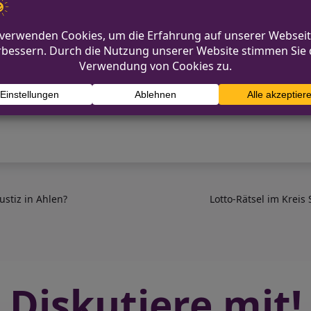
 Organspender in Betracht gezogen zu werden. Dem
t, dass grundsätzlich alle Bürger als Spender gelten
die belgische Kampagne das Potenzial, auf kreative
s auch die Registrierung von Spendern zu erhöhen. S
te in Deutschland geben.
ustiz in Ahlen?
Lotto-Rätsel im Kreis
Diskutiere mit!