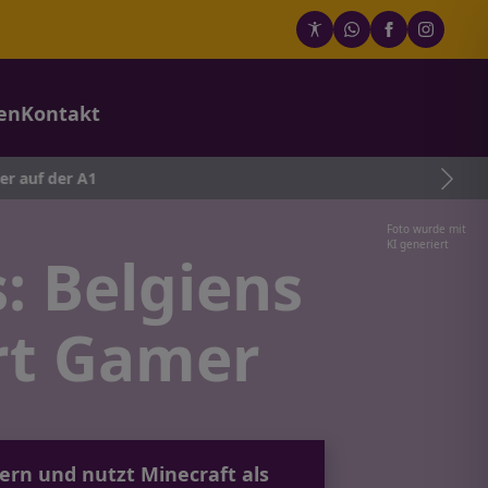
en
Kontakt
der A1
Foto wurde mit
KI generiert
 Belgiens
ert Gamer
ern und nutzt Minecraft als