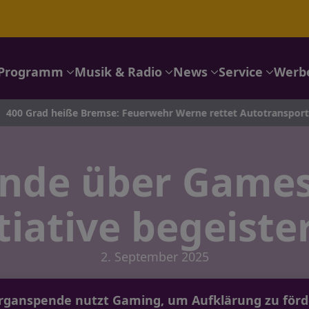
Programm
Musik & Radio
News
Service
Werb
rad heiße Bremse: Feuerwehr Werne rettet Autotransporter auf 
nde über Games:
tiative begeist
2. September 2025
Organspende nutzt Gaming, um Aufklärung zu förd