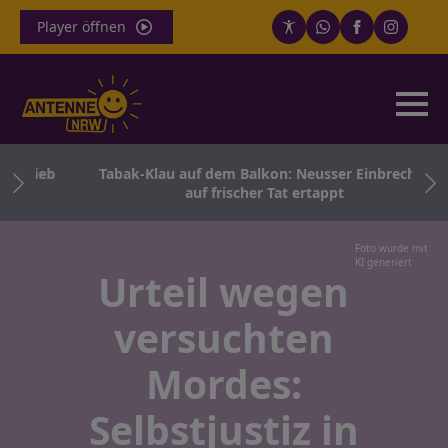
Player öffnen
todieb
Tabak-Klau auf dem Balkon: Neusser Einbrecher
auf frischer Tat ertappt
Foto wurde mit
KI generiert
Urteil wegen
versuchten
Mordes:
Selbstjustiz in