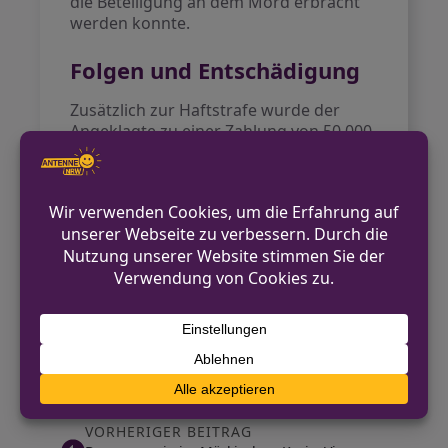
die Beteiligung an dem Mord erbracht
werden konnte.
Folgen und Entschädigung
Zusätzlich zur Haftstrafe wurde der
Angeklagte zu einer Zahlung von 50.000
Euro an die Geschädigten verurteilt. Das
Urteil kann jedoch noch angefochten
werden.
Der Fall hat im vergangenen Jahr in den
Medien für Aufsehen gesorgt und wirft
Fragen zur Selbstjustiz und zur Rolle der
Justiz im Umgang mit unverarbeiteten
Gewaltsituationen auf.
Quellen:
WDR
VORHERIGER BEITRAG