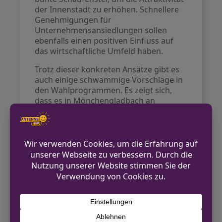
der Innenstadt zu erhöhen. Schnellere
Genehmigungen für
Unternehmensansiedlungen sollen
ebenfalls einen positiven Einfluss auf
das wirtschaftliche Umfeld haben.
Trotz dieser konkreten Ansätze gibt es
auch einige schwammige Vorschläge in
den Wahlprogrammen. Es zeigt sich,
dass es in Mönchengladbach an
mehreren Schrauben gedreht werden
muss, um nachhaltige Verbesserungen
zu erzielen. Eine robuste Wirtschaft ist
nicht nur entscheidend für
arbeitsplätze, sondern auch für die
finanzielle Stabilität der Stadt.
Die detaillierten Konzepte der Parteien
werden weiterhin intensiv diskutiert
und dürften im Vorfeld der Wahl weiter
optimiert werden, um den