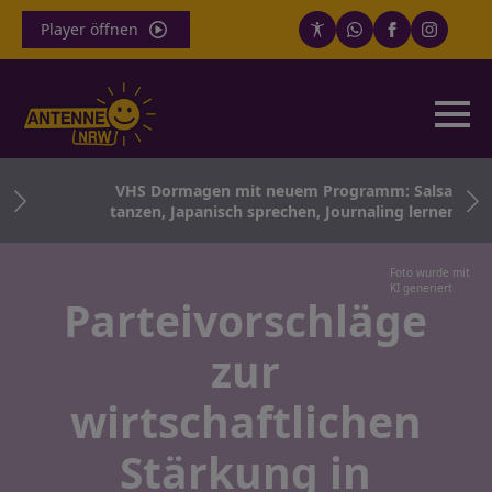
Player öffnen
ei
VHS Dormagen mit neuem Programm: Salsa
tanzen, Japanisch sprechen, Journaling lernen
Foto wurde mit
KI generiert
Parteivorschläge
zur
wirtschaftlichen
Stärkung in