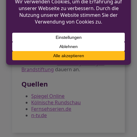
So geht es weiter
Die Polizei hofft durch die
Veröffentlichung der Fahndungsfotos
auf Hinweise aus der Bevölkerung. Wer
den Mann auf den Bildern erkennt oder
Informationen zum Tathergang hat,
wird gebeten, sich bei der Polizei Köln
zu melden. Die
Ermittlungen wegen
Brandstiftung
dauern an.
Quellen
Spiegel Online
Kölnische Rundschau
Fernsehserien.de
n-tv.de