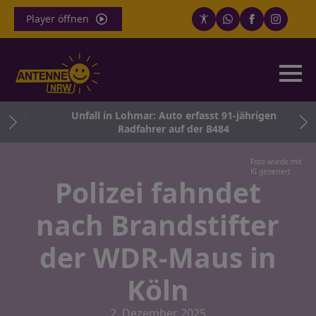
Player öffnen
erg:
Unfall in Lohmar: Auto erfasst 91-jährigen
m
Radfahrer auf der B484
Foto wurde mit
KI generiert
Polizei fahndet
nach Brandstifter
der WDR-Maus in
Köln
2. Dezember 2025