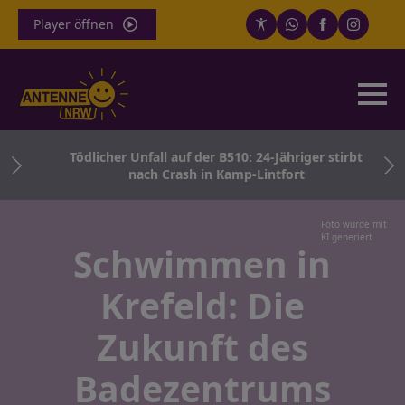
Player öffnen
RW:
Tödlicher Unfall auf der B510: 24-Jähriger stirbt
nach Crash in Kamp-Lintfort
Foto wurde mit
KI generiert
Schwimmen in
Krefeld: Die
Zukunft des
Badezentrums