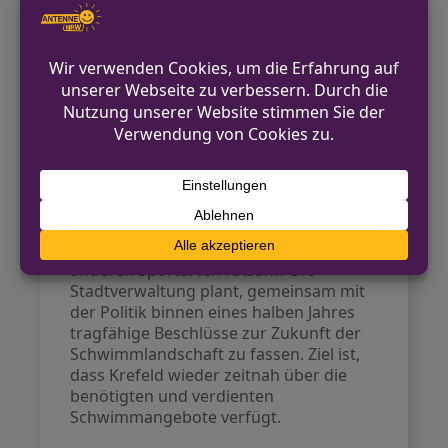
Anforderungen stellen Städte und
Gemeinden vor komplexe finanzielle
und planerische Fragen.
Ausblick
Die Fakten liegen auf dem Tisch, doch
viele Fragen bleiben offen: Wie kann der
Schwimmbedarf für Schulen, Vereine
und die Öffentlichkeit gedeckt werden?
Wo sind die besten Standorte für Bäder?
Ist ein gemischtes Nutzungskonzept mit
anderen Sportarten ratsam? Die
Stadtverwaltung plant, gemeinsam mit
der Politik binnen eines halben Jahres
tragfähige Beschlüsse zur Zukunft der
Schwimmlandschaft zu fassen. Ziel ist,
dass Krefeld wieder zeitnah über die
benötigten und verdienten
Schwimmangebote verfügt.