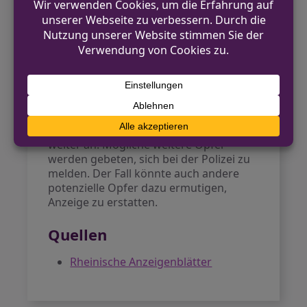
Festnahme der Verdächtigen zeigt die
Ermittlungserfolge der Kölner
Kriminalpolizei.
Ausblick
Die beiden Festgenommenen müssen
sich nun vor Gericht verantworten. Die
Ermittlungen der Kriminalpolizei dauern
weiter an. Mögliche weitere Opfer
werden gebeten, sich bei der Polizei zu
melden. Der Fall könnte auch andere
potenzielle Opfer dazu ermutigen,
Anzeige zu erstatten.
Quellen
Rheinische Anzeigenblätter