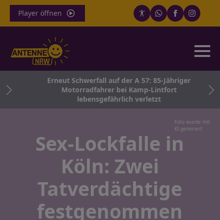
Player öffnen
Erneut Schwerfall auf der A 57: 85-Jähriger
028
Motorradfahrer bei Kamp-Lintfort
lebensgefährlich verletzt
Foto wurde mit
KI generiert
Sex-Lockfalle in
Köln: Zwei
Tatverdächtige
festgenommen