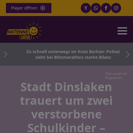
Player öffnen
ei
Zu schnell unterwegs im Kreis Borken: Polizei
zieht bei Blitzmarathon starke Bilanz
Foto wurde mit
KI generiert
Stadt Dinslaken
trauert um zwei
verstorbene
Schulkinder –