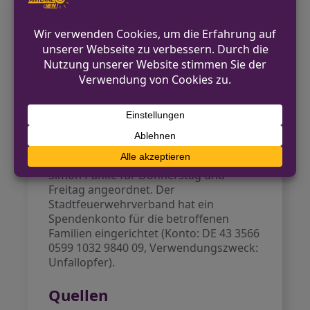
Ausblick und Solidarität
Um die Trauer auch in das öffentliche
Leben zu tragen, findet das geplante
Wein- und Genussfest in Dinslaken am
29.05. ohne Musik und
Bühnenprogramm statt. So erhalten
Bürger:innen Raum zum Austausch und
Gedenken. Zudem wurde die
Trauerbeflaggung durch Bürgermeister
Simon Panke für Donnerstag und
Freitag angeordnet. Der
Stadtfeuerwehrverband hat ein
Spendenkonto für die betroffenen
Familien eingerichtet (Konto: DE 43 3566
0599 1032 9840 09, Verwendungszweck:
Unfallopfer).
Quellen