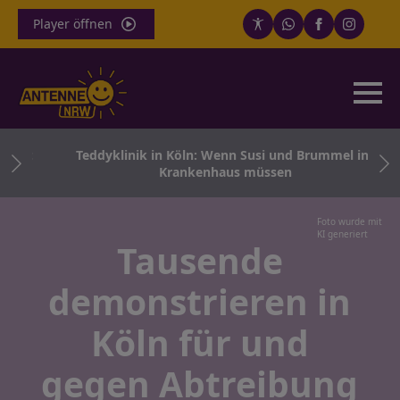
Player öffnen
nnt
Teddyklinik in Köln: Wenn Susi und Brummel ins
Krankenhaus müssen
Foto wurde mit
KI generiert
Tausende
demonstrieren in
Köln für und
gegen Abtreibung