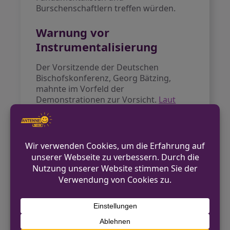
Burschenschaftlern treffen würden.
Warnung vor
Instrumentalisierung
Der Vorsitzende der Deutschen
Bischofskonferenz, Georg Bätzing,
mahnte im Vorfeld der
Demonstrationen zur Vorsicht.
Laut
Kirche und Leben
warnte er davor, den
Lebensschutz für völkische Interessen
zu verzwecken. Diese Warnung
unterstreicht die Sorge vor einer
Vereinnahmung des Themas durch
rechtsextreme Gruppen.
Ausblick für NRW
Die Demonstrationen in Köln zeigen,
wie polarisiert die Gesellschaft beim