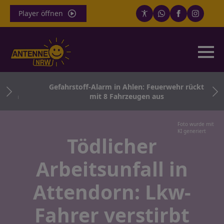
Player öffnen
ath
Gefahrstoff-Alarm in Ahlen: Feuerwehr rückt
tern
mit 8 Fahrzeugen aus
Foto wurde mit
KI generiert
Tödlicher
Arbeitsunfall in
Attendorn: Lkw-
Fahrer verstirbt