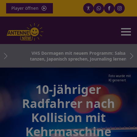
Player öffnen
ei
VHS Dormagen mit neuem Programm: Salsa
tanzen, Japanisch sprechen, Journaling lernen
Foto wurde mit
KI generiert
10-jähriger
Radfahrer nach
Kollision mit
Kehrmaschine