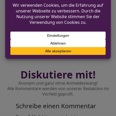
VORHERIGER BEITRAG
Einbrecher stehlen Schmuck aus Wohnung
in Bielefeld
NÄCHSTER BEITRAG
Dorstfelder Allee wegen Verkehrsunfall
zeitweise gesperrt
Diskutiere mit!
Anonym und ganz ohne Anmeldezwang!
Alle Kommentare werden von unserer Redaktion im
Vorfeld geprüft.
Schreibe einen Kommentar
Alternative: