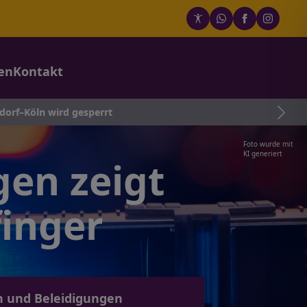
en
Kontakt
gesperrt
Foto wurde mit
KI generiert
gen zeigt
finger
n und Beleidigungen