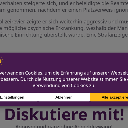
erhalten steigerte sich, und er beleidigte die Beamte
am genommen, nachdem er einen Platzverweis ignori
zeirevier zeigte er sich weiterhin aggressiv und muss
e mögliche psychische Erkrankung, weshalb der Ma
sche Einrichtung überstellt wurde. Eine Strafanzei
ladbach eingestellt
Unfall mit Ra
Diskutiere mit!
Anonym und ganz ohne Anmeldezwang!