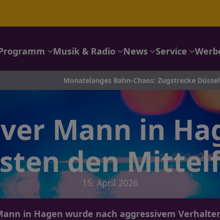
Programm
Musik & Radio
News
Service
Werb
Monatelanges Bahn-Chaos: Zugstrecke Düsseldorf–Köln wird 
ver Mann in Ha
isten den Mittel
15. April 2026
r Mann in Hagen wurde nach aggressivem Verhalte