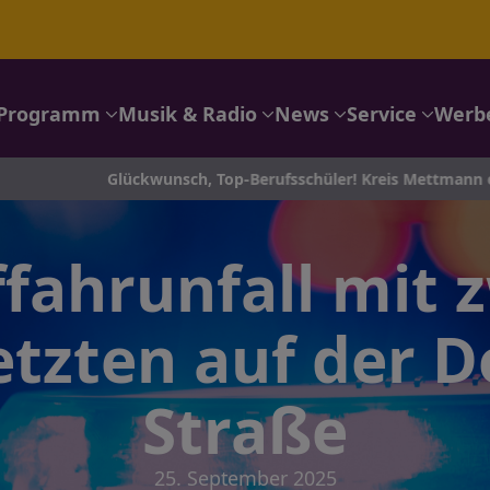
Programm
Musik & Radio
News
Service
Werb
Glückwunsch, Top-Berufsschüler! Kreis Mettmann ehrt seine Be
fahrunfall mit 
etzten auf der
Straße
25. September 2025