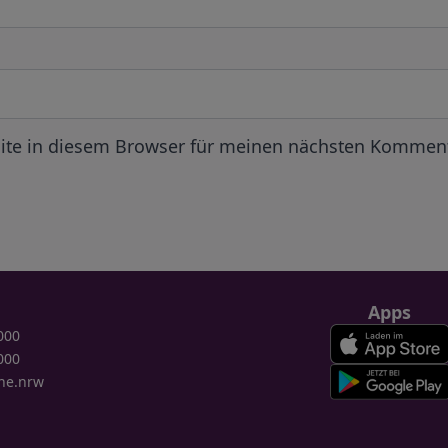
ite in diesem Browser für meinen nächsten Komment
Apps
000
000
ne.nrw