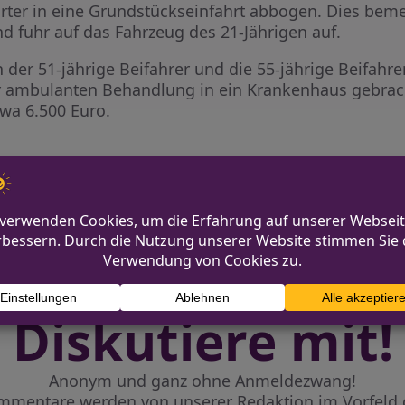
ter in eine Grundstückseinfahrt abbogen. Dies beme
nd fuhr auf das Fahrzeug des 21-Jährigen auf.
der 51-jährige Beifahrer und die 55-jährige Beifahre
r ambulanten Behandlung in ein Krankenhaus gebrac
twa 6.500 Euro.
er Kapuze gesucht
V
Diskutiere mit!
Anonym und ganz ohne Anmeldezwang!
mmentare werden von unserer Redaktion im Vorfeld 