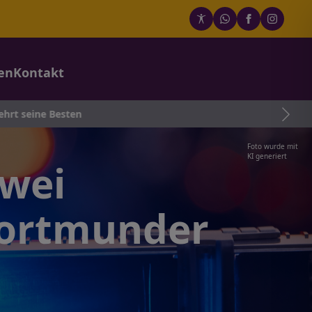
en
Kontakt
sten
Foto wurde mit
KI generiert
zwei
 Dortmunder