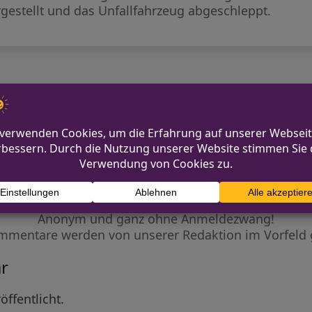
rgestellt und das Unfallfahrzeug abgeschleppt.
Diskutiere mit!
Anonym und ganz ohne Anmeldezwang!
mmentare werden von unserer Redaktion im Vorfeld 
r
öffentlicht.