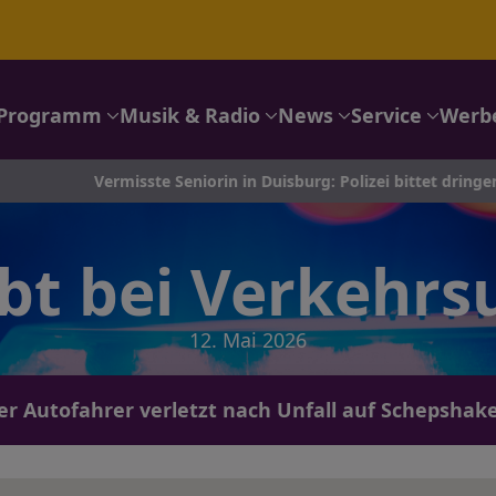
Programm
Musik & Radio
News
Service
Werb
Vermisste Seniorin in Duisburg: Polizei bittet dringend um eure
bt bei Verkehrsu
12. Mai 2026
ger Autofahrer verletzt nach Unfall auf Schepshake