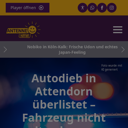
Player öffnen
ägt
Nobiko in Köln-Kalk: Frische Udon und echtes
Japan-Feeling
Foto wurde mit
KI generiert
Autodieb in
Attendorn
überlistet –
Fahrzeug nicht