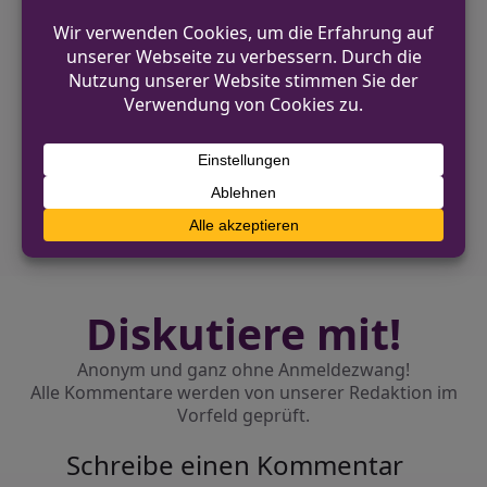
VORHERIGER BEITRAG
Einbruch in Vereinsheim in Eschweiler –
Polizei sucht Zeugen
NÄCHSTER BEITRAG
Verkehrsunfall mit Krad in Lennestadt: 17-
Jähriger verletzt
Diskutiere mit!
Anonym und ganz ohne Anmeldezwang!
Alle Kommentare werden von unserer Redaktion im
Vorfeld geprüft.
Schreibe einen Kommentar