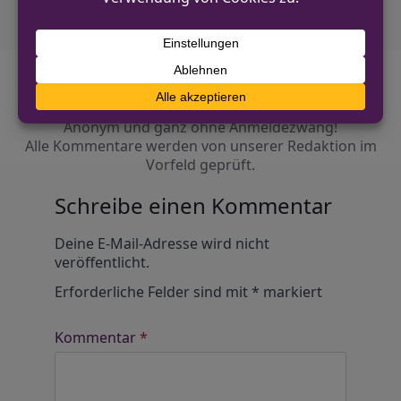
Diskutiere mit!
Anonym und ganz ohne Anmeldezwang!
Alle Kommentare werden von unserer Redaktion im
Vorfeld geprüft.
Schreibe einen Kommentar
Alternative:
Deine E-Mail-Adresse wird nicht
veröffentlicht.
Erforderliche Felder sind mit
*
markiert
Kommentar
*