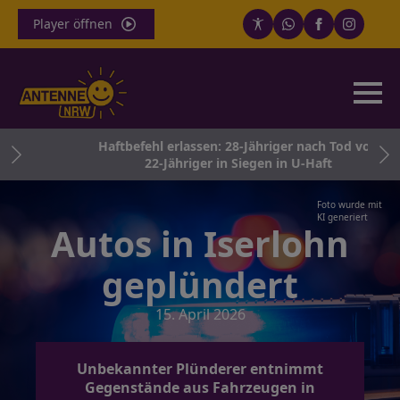
Player öffnen
ke
Haftbefehl erlassen: 28-Jähriger nach Tod von
22-Jähriger in Siegen in U-Haft
Foto wurde mit
KI generiert
Autos in Iserlohn
geplündert
15. April 2026
Unbekannter Plünderer entnimmt
Gegenstände aus Fahrzeugen in