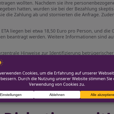
ragen wollten. Nachdem sie ihre personenbezogen
egeben hatten, wurden sie bei der Bezahlung skeptis
ie die Zahlung ab und stornierten die Anfrage. Zudem
e ETA liegen bei etwa 18,50 Euro pro Person, und die
rden beantragt werden. Weitere Informationen sind auf
erzentrale Hinweise zur Identifizierung betrügerische
ucht Zeugen