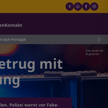
en
Kontakt
gal
Foto wurde mit
KI generiert
etrug mit
ung
len. Polizei warnt vor Fake-