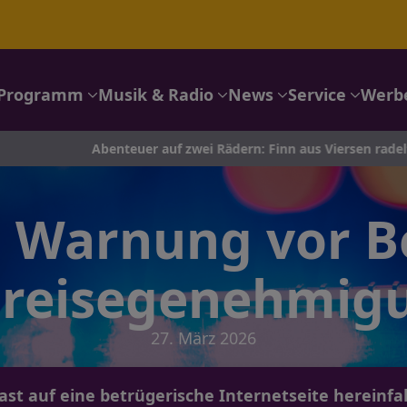
Programm
Musik & Radio
News
Service
Werb
Abenteuer auf zwei Rädern: Finn aus Viersen radelt nach Portu
d: Warnung vor B
nreisegenehmig
27. März 2026
 fast auf eine betrügerische Internetseite hereinfal