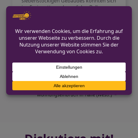
siebenstöckigen Gebäudes konnten sich
ins Freie retten oder auf den Balkonen
in Sicherheit bringen. Die Feuerwehr
war mit mehreren Löschzügen vor Ort
und konnte das Feuer zügig löschen.
Die Kriminalpolizei hat die Ermittlungen
zu den genauen Umständen des
Brandes aufgenommen.
VORHERIGER BEITRAG
Feuer auf Firmengelände – Brennende LKW-
Reifen im Industriehafen
NÄCHSTER BEITRAG
Wohnungseinbruch in Halle (Westf.)