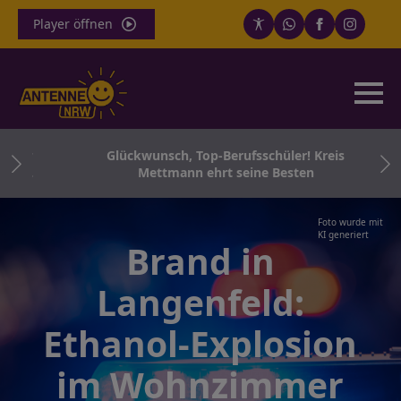
Player öffnen
 für
Glückwunsch, Top-Berufsschüler! Kreis
 Co.
Mettmann ehrt seine Besten
Foto wurde mit
KI generiert
Brand in
Langenfeld:
Ethanol-Explosion
im Wohnzimmer