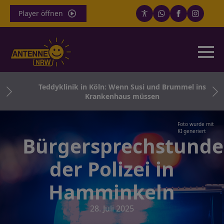
Player öffnen
nnt
Teddyklinik in Köln: Wenn Susi und Brummel ins
Krankenhaus müssen
Foto wurde mit
KI generiert
Bürgersprechstunde
der Polizei in
Hamminkeln
28. Juli 2025