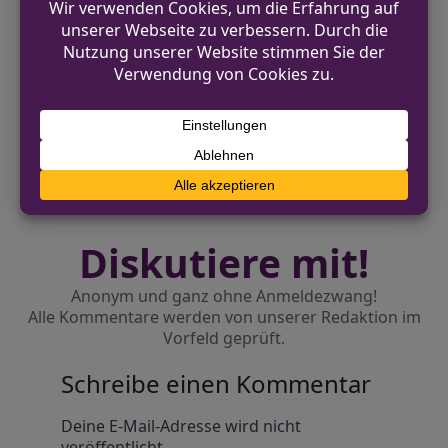
VORHERIGER BEITRAG
Fahrradunfall in Hattingen: Frau schwer
verletzt bei Betrunkenheitsfahrt
NÄCHSTER BEITRAG
Beckum: Renitenter Mann in Gewahrsam
genommen
Diskutiere mit!
Anonym und ganz ohne Anmeldezwang!
Alle Kommentare werden von unserer Redaktion im
Vorfeld geprüft.
Schreibe einen Kommentar
Alternative:
Deine E-Mail-Adresse wird nicht
veröffentlicht.