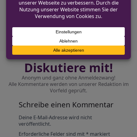
Unbekannte beschädigen Holzzaun in
Wegberg
NÄCHSTER BEITRAG
Einbruch in Baustelle in Heinsberg-Grebben
Diskutiere mit!
Anonym und ganz ohne Anmeldezwang!
Alle Kommentare werden von unserer Redaktion im
Vorfeld geprüft.
Schreibe einen Kommentar
Alternative:
Deine E-Mail-Adresse wird nicht
veröffentlicht.
Erforderliche Felder sind mit
*
markiert