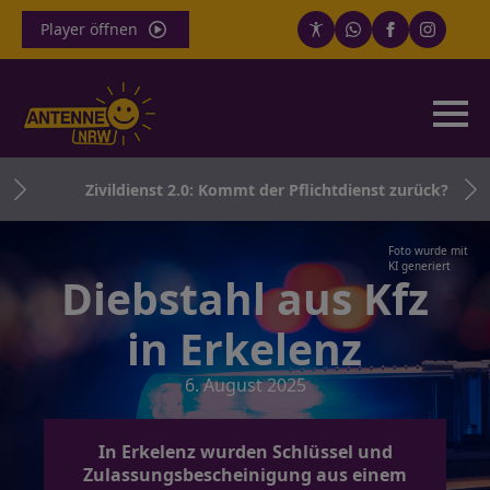
Player öffnen
r
Zivildienst 2.0: Kommt der Pflichtdienst zurück?
Foto wurde mit
KI generiert
Diebstahl aus Kfz
in Erkelenz
6. August 2025
In Erkelenz wurden Schlüssel und
Zulassungsbescheinigung aus einem