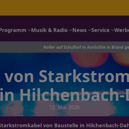
Programm
Musik & Radio
News
Service
Werb
Roller auf Schulhof in Anröchte in Brand gesetzt – Polizei s
 von Starkstro
 in Hilchenbach
12. Mai 2026
rkstromkabel von Baustelle in Hilchenbach-Dahl