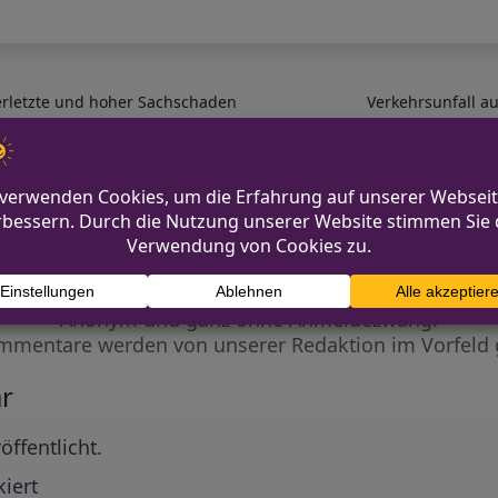
Verletzte und hoher Sachschaden
Verkehrsunfall au
Diskutiere mit!
Anonym und ganz ohne Anmeldezwang!
mmentare werden von unserer Redaktion im Vorfeld 
r
öffentlicht.
iert