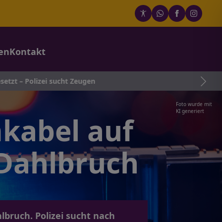
en
Kontakt
ucht Zeugen
Foto wurde mit
KI generiert
mkabel auf
-Dahlbruch
bruch. Polizei sucht nach