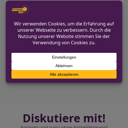
Kriminalkommissariat hat die
Ermittlungen aufgenommen und sucht
nach Zeugen, die den Vorfall beobachtet
haben oder Informationen zu den
Jugendlichen geben können.
VORHERIGER BEITRAG
Rheinbrücke in Emmerich wieder frei
befahrbar
NÄCHSTER BEITRAG
Geparkter Pkw am Euregio-Park beschädigt –
Polizei sucht Zeugen
Diskutiere mit!
Anonym und ganz ohne Anmeldezwang!