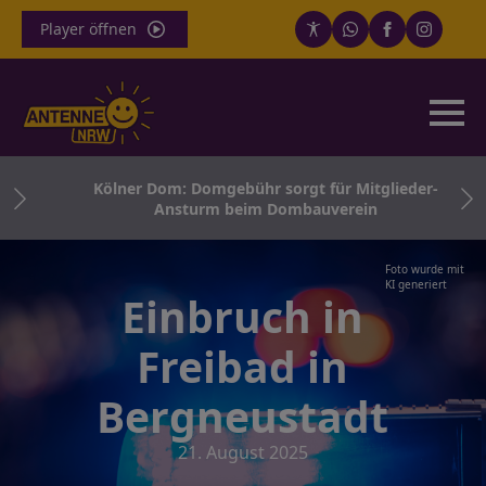
Player öffnen
e
Kölner Dom: Domgebühr sorgt für Mitglieder-
Ansturm beim Dombauverein
Foto wurde mit
KI generiert
Einbruch in
Freibad in
Bergneustadt
21. August 2025