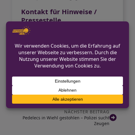
Kontakt für Hinweise /
Pressestelle
Kreispolizeibehörde Oberbergischer
Kreis
02261 8199-0
poststelle.oberbergischer-
kreis@polizei.nrw.de
https://oberbergischer-
kreis.polizei.nrw/
VORHERIGER BEITRAG
Pedelec-Diebstahl in Ründeroth:
Unbekannter entkommt mit Fahrrad
NÄCHSTER BEITRAG
Pedelecs in Wiehl gestohlen – Polizei sucht
Zeugen