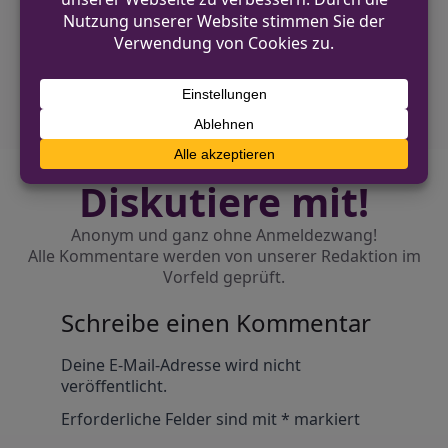
Einbruch in Mettmann: Mehrere Tonnen
Kupfer entwendet
NÄCHSTER BEITRAG
Zwei Pedelecs in Malzhagen gestohlen
Diskutiere mit!
Anonym und ganz ohne Anmeldezwang!
Alle Kommentare werden von unserer Redaktion im
Vorfeld geprüft.
Schreibe einen Kommentar
Alternative:
Deine E-Mail-Adresse wird nicht
veröffentlicht.
Erforderliche Felder sind mit
*
markiert