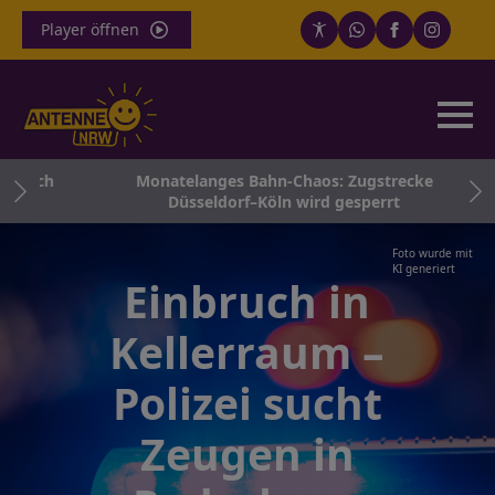
Player öffnen
 noch
Monatelanges Bahn-Chaos: Zugstrecke
Düsseldorf–Köln wird gesperrt
Foto wurde mit
KI generiert
Einbruch in
Kellerraum –
Polizei sucht
Zeugen in