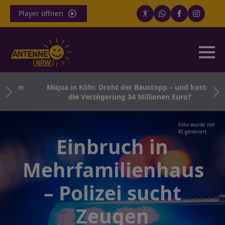
Player öffnen
enden
Miqua in Köln: Droht der Baustopp – und kostet
die Verzögerung 34 Millionen Euro?
Foto wurde mit
KI generiert
Einbruch in
Mehrfamilienhaus
– Polizei sucht
Zeugen