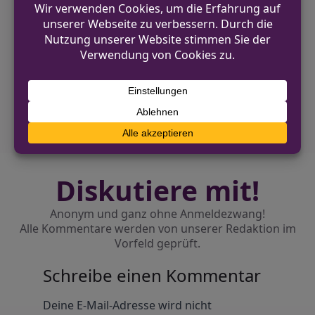
VORHERIGER BEITRAG
Pedelec-Training für Einsteiger und
Senioren in Düren
NÄCHSTER BEITRAG
Raubüberfall in Düren: Zwei Täter flüchten
auf E-Scooter
Diskutiere mit!
Anonym und ganz ohne Anmeldezwang!
Alle Kommentare werden von unserer Redaktion im
Vorfeld geprüft.
Schreibe einen Kommentar
Alternative:
Deine E-Mail-Adresse wird nicht