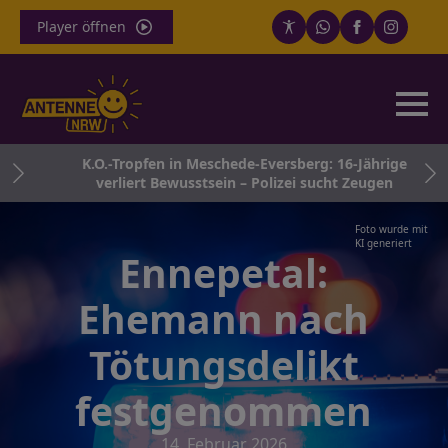
Player öffnen
inkt
K.O.-Tropfen in Meschede-Eversberg: 16-Jährige
verliert Bewusstsein – Polizei sucht Zeugen
Foto wurde mit
KI generiert
Ennepetal:
Ehemann nach
Tötungsdelikt
festgenommen
14. Februar 2026