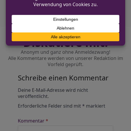
Mannschaftstransportfahrzeuge
Diskutiere mit!
Anonym und ganz ohne Anmeldezwang!
Alle Kommentare werden von unserer Redaktion im
Vorfeld geprüft.
Schreibe einen Kommentar
Alternative:
Deine E-Mail-Adresse wird nicht
veröffentlicht.
Erforderliche Felder sind mit
*
markiert
Kommentar
*