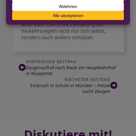
Zukunft den Straßenverkehr intensiv
prüfen, um die Sicherheit für alle
Verkehrsteilnehmer zu gewährleisten.
Jeder kann durch die Einhaltung der
Verkehrsregeln nicht nur sich selbst,
sondern auch andere schützen.
VORHERIGER BEITRAG
Zeugenaufruf nach Raub am Hauptbahnhof
in Wuppertal
NÄCHSTER BEITRAG
Einbruch in Schule in Münster – Polizei
sucht Zeugen
Diskutiere mit!