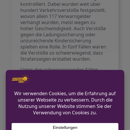
kontrolliert. Dabei wurden weit über
hundert Verkehrsverstöße festgestellt,
wovon allein 117 Verwarngelder
verhängt wurden, meist wegen zu
hoher Geschwindigkeit. Auch Verstöße
gegen die Ladungssicherung oder
unzureichende Kindersicherung
spielten eine Rolle. In fünf Fällen waren
die Verstöße so schwerwiegend, dass
Strafanzeigen erstattet wurden.
Unter den schwerwiegenden Fällen
befand sich eine Person, die ohne
Fahrerlaubnis und unter dem Einfluss
von Betäubungsmitteln am
Straßenverkehr teilnahm. In einem
weiteren Vorfall wurde ein
Verkehrsunfall verursacht, der zur
Sicherstellung des Führerscheins und
zur Entnahme einer Blutprobe führte.
Die Polizei Gelsenkirchen wird auch in