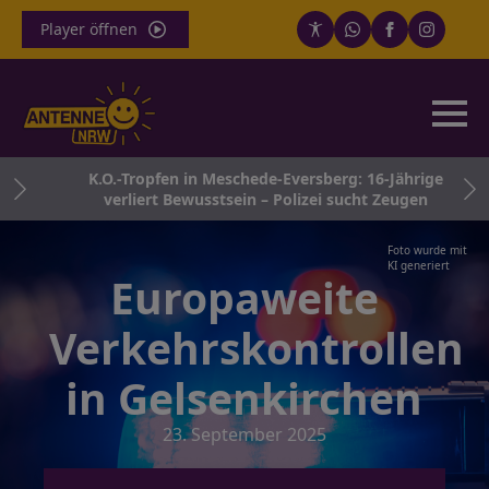
Player öffnen
nkt
K.O.-Tropfen in Meschede-Eversberg: 16-Jährige
verliert Bewusstsein – Polizei sucht Zeugen
Foto wurde mit
KI generiert
Europaweite
Verkehrskontrollen
in Gelsenkirchen
23. September 2025