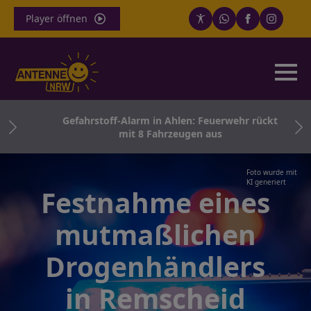
Player öffnen
th
Gefahrstoff-Alarm in Ahlen: Feuerwehr rückt
ern
mit 8 Fahrzeugen aus
Foto wurde mit
KI generiert
Festnahme eines
mutmaßlichen
Drogenhändlers
in Remscheid