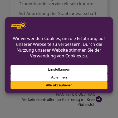
Drogenhandel verwickelt sein könnte.
Auf Anordnung der Staatsanwaltschaft
wird der Mann einem Haftrichter
vorgeführt, der über seine
Unterbringung in der
Untersuchungshaft entscheiden soll.
Zudem liegt gegen ihn ein Haftbefehl
der Staatsanwaltschaft Wuppertal
wegen einer nicht bezahlten Geldstrafe
vor.
VORHERIGER BEITRAG
Rheine: Frau durch unbekannten Mann
belästigt – Zeugen gesucht
NÄCHSTER BEITRAG
Verkehrskontrollen an Karfreitag im Kreis
Gütersloh