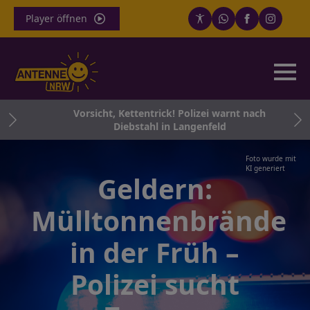
Player öffnen
zte
Vorsicht, Kettentrick! Polizei warnt nach
Diebstahl in Langenfeld
Foto wurde mit
KI generiert
Geldern:
Mülltonnenbrände
in der Früh –
Polizei sucht