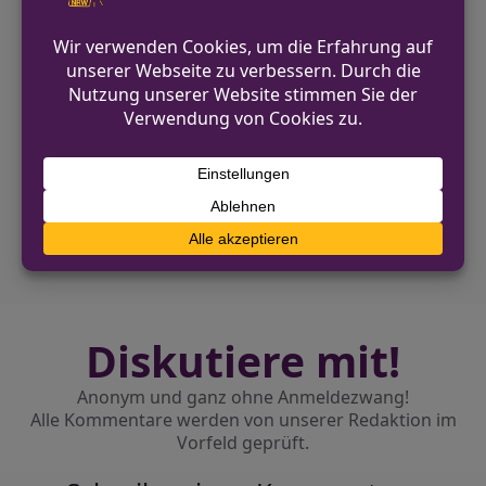
Zeugen um sachdienliche Hinweise.
VORHERIGER BEITRAG
Drogendealer in Bielefeld wegen Waffen
und Drogen festgenommen
NÄCHSTER BEITRAG
Warendorf-Milte: Autofahrerin bei
Verkehrsunfall schwer verletzt
Diskutiere mit!
Anonym und ganz ohne Anmeldezwang!
Alle Kommentare werden von unserer Redaktion im
Vorfeld geprüft.