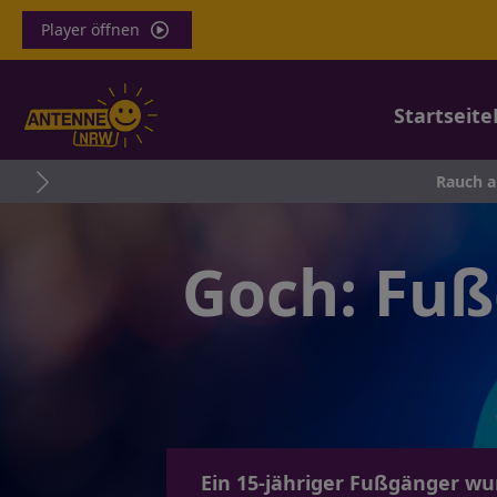
Player öffnen
Startseite
Rauch aus dem Linie
Goch: Fuß
Ein 15-jähriger Fußgänger wur