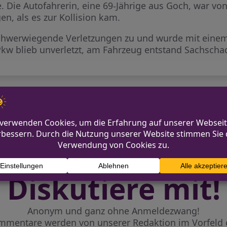
. Die Autofahrerin, eine 69-Jährige aus Goch, war v
n, als es zur Kollision kam.
schwerwiegende Verletzungen zu und wurde mit einem
 Pkw blieb unverletzt, am Fahrzeug entstand Sachscha
Geschwindigkeitsüberwachung i
rstraße in Langenberg
Diskutiere mit!
Anonym und ganz ohne Anmeldezwang!
mmentare werden von unserer Redaktion im Vorfeld 