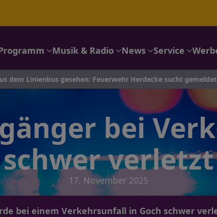
Programm
Musik & Radio
News
Service
Werb
nbus gesehen: Feuerwehr Herdecke sucht gemeldeten Lkw-Brand –
gänger bei Verk
schwer verletzt
17. November 2025
de bei einem Verkehrsunfall in Goch schwer verlet