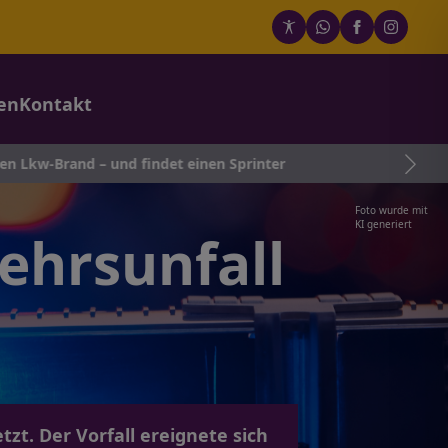
en
Kontakt
 und findet einen Sprinter
Foto wurde mit
KI generiert
ehrsunfall
zt. Der Vorfall ereignete sich