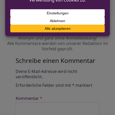
Diskutiere mit!
Anonym und ganz ohne Anmeldezwang!
Alle Kommentare werden von unserer Redaktion im
Vorfeld geprüft.
Schreibe einen Kommentar
Alternative:
Deine E-Mail-Adresse wird nicht
veröffentlicht.
Erforderliche Felder sind mit
*
markiert
Kommentar
*