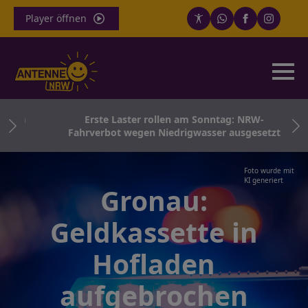
Player öffnen
sten
Erste Laster rollen am Sonntag: NRW-
Fahrverbot wegen Niedrigwasser ausgesetzt
Foto wurde mit
KI generiert
Gronau:
Geldkassette in
Hofladen
aufgebrochen