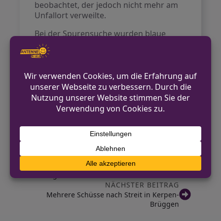
beobachtet, der jedoch nicht mehr am
Unfallort verweilte.
Bei der Spurensuche wurden blaue
Fahrzeugteile aufgefunden, die
möglicherweise von dem flüchtigen
Fahrzeug stammen. Die Polizei sucht
dringend Zeugen des Vorfalls,
insbesondere den beschriebenen
Autofahrer sowie andere mögliche
Zeugen, die hilfreiche Informationen
geben können.
VORHERIGER BEITRAG
Gronau: Geldkassette in Hofladen
aufgebrochen
NÄCHSTER BEITRAG
Mehrere Schüsse nach Streit in Kerpen-
Brüggen