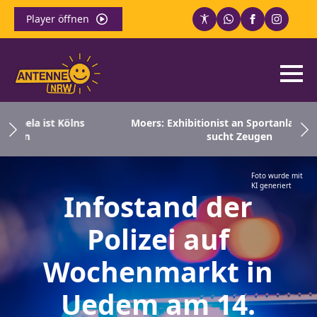
Player öffnen
a ist Kölns
Moers: Exhibitionist an Sportanlage – Polize
n
sucht Zeugen
Foto wurde mit
KI generiert
Infostand der
Polizei auf
Wochenmarkt in
Uedem am 14.