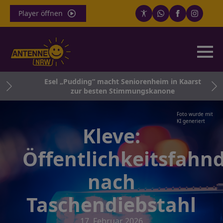
Player öffnen
die
Esel „Pudding“ macht Seniorenheim in Kaarst
zur besten Stimmungskanone
Foto wurde mit
KI generiert
Kleve:
Öffentlichkeitsfahn
nach
Taschendiebstahl
17. Februar 2026