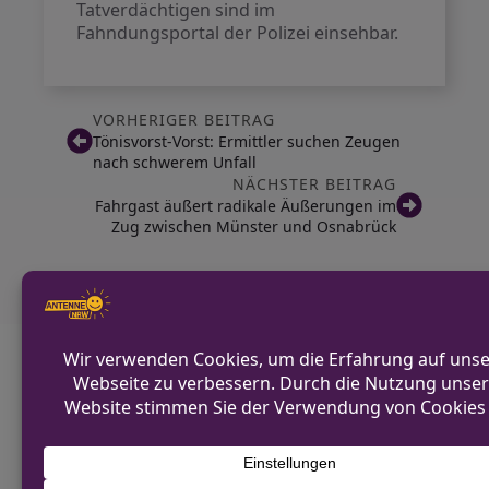
Tatverdächtigen sind im
Fahndungsportal der Polizei einsehbar.
VORHERIGER BEITRAG
Tönisvorst-Vorst: Ermittler suchen Zeugen
nach schwerem Unfall
NÄCHSTER BEITRAG
Fahrgast äußert radikale Äußerungen im
Zug zwischen Münster und Osnabrück
Diskutiere mit!
Anonym und ganz ohne Anmeldezwang!
Alle Kommentare werden von unserer Redaktion im
Vorfeld geprüft.