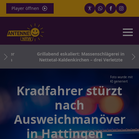
Player öffnen
iger
Grillabend eskaliert: Massenschlägerei in
ugen
Nettetal-Kaldenkirchen – drei Verletzte
Foto wurde mit
KI generiert
Kradfahrer stürzt
nach
Ausweichmanöver
in Hattingen –