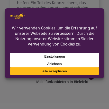
helfen. Ein Teil des Kennzeichens, das
gelesen werden konnte, endet mit den
Buchstaben D-AL. Die Ziffern sind
unbekannt. Die örtliche Polizei hat die
Ermittlungen aufgenommen und sucht
Zeuginnen und Zeugen, die Angaben zu
dem flüchtigen Fahrzeug machen
können.
VORHERIGER BEITRAG
Verkehrsunfallflucht – Stromkasten in Löhne
beschädigt
NÄCHSTER BEITRAG
Betrügerische Anrufe von
Mobilfunkanbietern in Bielefeld