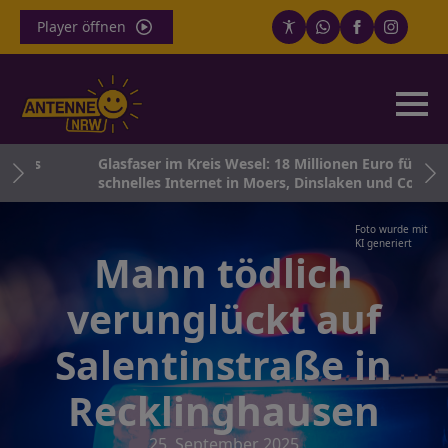
Player öffnen
htes
Glasfaser im Kreis Wesel: 18 Millionen Euro für
schnelles Internet in Moers, Dinslaken und Co.
Foto wurde mit
KI generiert
Mann tödlich
verunglückt auf
Salentinstraße in
Recklinghausen
25. September 2025