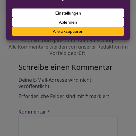
Diskutiere mit!
Anonym und ganz ohne Anmeldezwang!
Alle Kommentare werden von unserer Redaktion im
Vorfeld geprüft.
Schreibe einen Kommentar
Alternative:
Deine E-Mail-Adresse wird nicht
veröffentlicht.
Erforderliche Felder sind mit
*
markiert
Kommentar
*