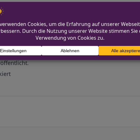
Diskutiere mit!
Anonym und ganz ohne Anmeldezwang!
mmentare werden von unserer Redaktion im Vorfeld 
r
öffentlicht.
iert