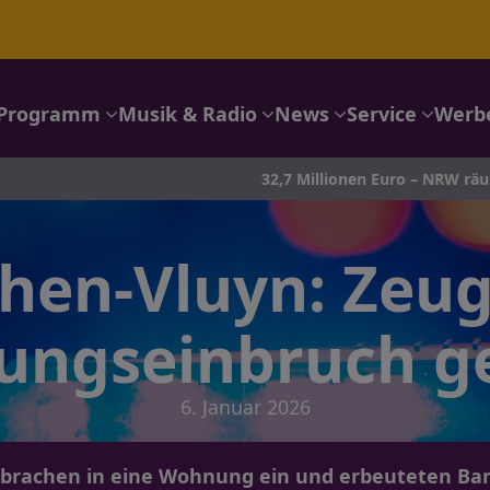
Programm
Musik & Radio
News
Service
Werb
32,7 Millionen Euro – NRW räumt beim Eurojackp
hen-Vluyn: Zeu
ngseinbruch g
6. Januar 2026
brachen in eine Wohnung ein und erbeuteten Ba