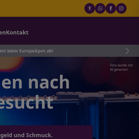
en
Kontakt
ot ab!
Foto wurde mit
KI generiert
gen nach
esucht
rgeld und Schmuck.