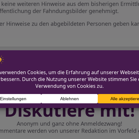
keine weiteren Hinweise aus dem bisherigen Ermittl
ffentlichung der Fahndungsbilder genehmigt.
 Wer Hinweise zu den abgebildeten Personen geben kan
Syburg
Neukirchen-Vluyn: 
Diskutiere mit!
Anonym und ganz ohne Anmeldezwang!
mmentare werden von unserer Redaktion im Vorfeld 