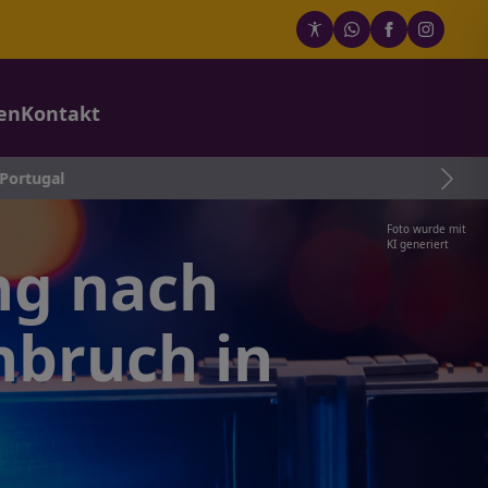
en
Kontakt
l
Foto wurde mit
KI generiert
ng nach
nbruch in