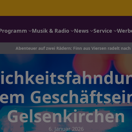
Programm
Musik & Radio
News
Service
Werb
Abenteuer auf zwei Rädern: Finn aus Viersen radelt nach Portuga
lichkeitsfahndu
em Geschäftsei
Gelsenkirchen
6. Januar 2026