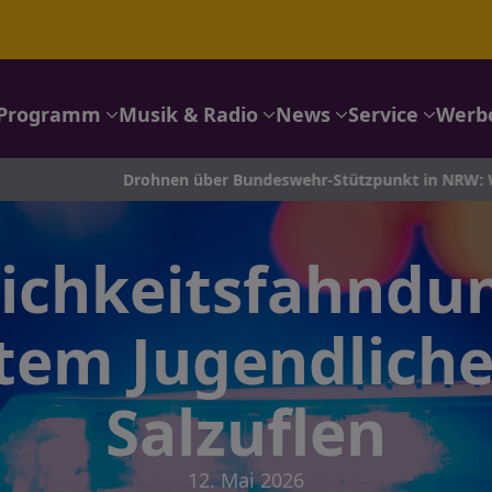
Programm
Musik & Radio
News
Service
Werb
Drohnen über Bundeswehr-Stützpunkt in NRW: Was wir wiss
lichkeitsfahndu
tem Jugendliche
Salzuflen
12. Mai 2026