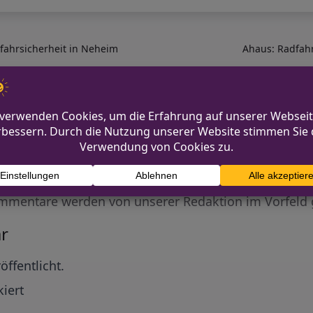
fahrsicherheit in Neheim
Ahaus: Radfahr
Diskutiere mit!
Anonym und ganz ohne Anmeldezwang!
mmentare werden von unserer Redaktion im Vorfeld 
r
öffentlicht.
iert