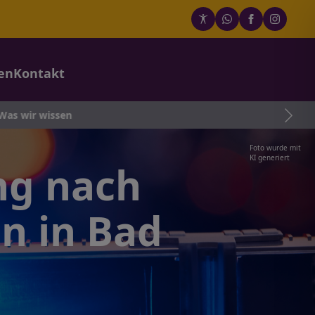
en
Kontakt
en
Foto wurde mit
KI generiert
ng nach
n in Bad