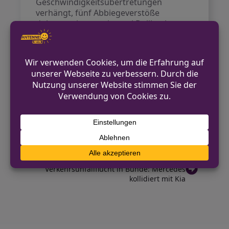
Geschwindigkeitsübertretungen
verhängt, fünf Abbiegeverstöße
dokumentiert sowie zwei Delikte im
Zusammenhang mit Führerscheinen
und drei Verstöße wegen unerlaubter
Handynutzung. Die Polizei weist darauf
hin, dass solche Verkehrskontrollen
weiterhin unangekündigt im gesamten
Kreisgebiet stattfinden werden.
VORHERIGER BEITRAG
Unbekannte dringen in Verkaufsstand ein –
Getränkekisten entwendet
NÄCHSTER BEITRAG
Verkehrsunfallflucht in Bünde: Mercedes
kollidiert mit Kia