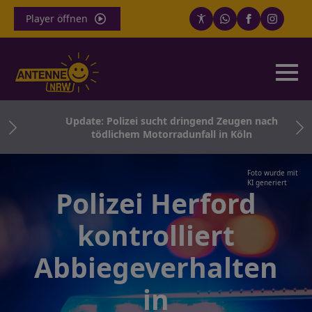
Player öffnen
Update: Polizei sucht dringend Zeugen nach
tödlichem Motorradunfall in Köln
Foto wurde mit
KI generiert
Polizei Herford
kontrolliert
Abbiegeverhalten
in