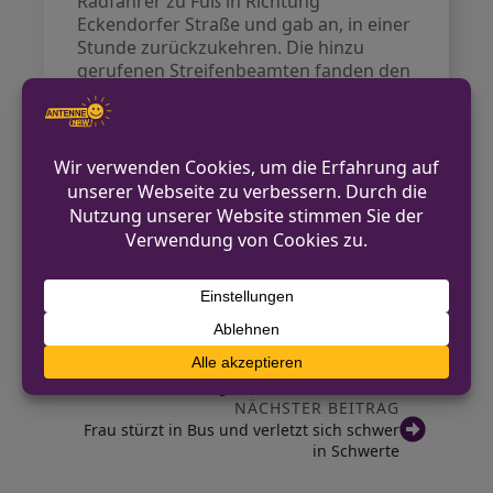
Radfahrer zu Fuß in Richtung
Eckendorfer Straße und gab an, in einer
Stunde zurückzukehren. Die hinzu
gerufenen Streifenbeamten fanden den
Radfahrer jedoch bereits in der Nähe.
Bei der Überprüfung stellte sich heraus,
dass das von ihm genutzte Fahrrad als
gestohlen gemeldet war. Die Beamten
sicherten das Fahrrad und leiteten ein
Verfahren wegen Hehlerei und
unerlaubtem Entfernen vom Unfallort
ein.
VORHERIGER BEITRAG
Mini-Bagger in Willebadessen entwendet –
Polizei sucht Zeugen
NÄCHSTER BEITRAG
Frau stürzt in Bus und verletzt sich schwer
in Schwerte