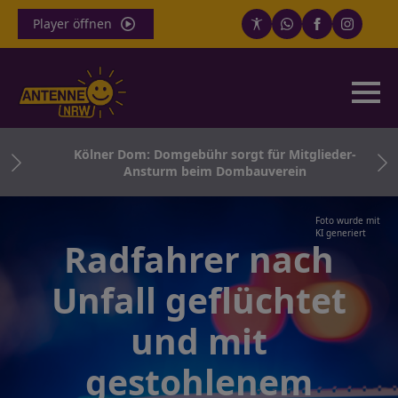
Player öffnen
e
Kölner Dom: Domgebühr sorgt für Mitglieder-
Ansturm beim Dombauverein
Foto wurde mit
KI generiert
Radfahrer nach
Unfall geflüchtet
und mit
gestohlenem