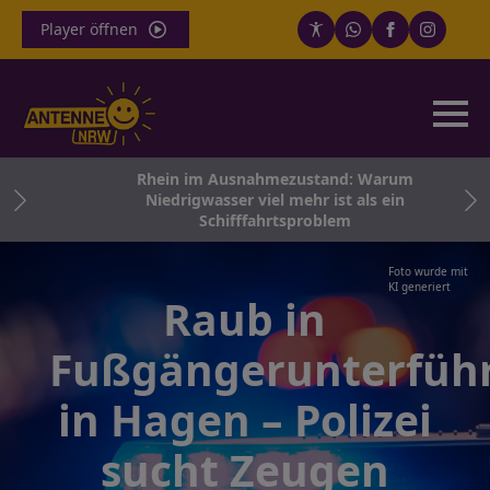
Player öffnen
Rhein im Ausnahmezustand: Warum
ne
Niedrigwasser viel mehr ist als ein
Schifffahrtsproblem
Foto wurde mit
KI generiert
Raub in
Fußgängerunterfüh
in Hagen – Polizei
sucht Zeugen