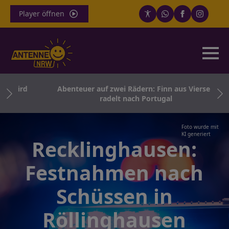
Player öffnen
 wird
Abenteuer auf zwei Rädern: Finn aus Viersen
radelt nach Portugal
Foto wurde mit
KI generiert
Recklinghausen:
Festnahmen nach
Schüssen in
Röllinghausen