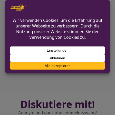
Polizei Recklinghausen
02361 55 1031
pressestelle.recklinghausen@polizei.nrw.de
https://recklinghausen.polizei.nrw/
VORHERIGER BEITRAG
Kölner Polizei nimmt mutmaßlichen
Handydieb am Dom fest
NÄCHSTER BEITRAG
Bad Salzuflen: Verkehrsunfall durch
missachtete Vorfahrt
Diskutiere mit!
Anonym und ganz ohne Anmeldezwang!