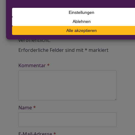
Alle Kommentare werden von unserer Redaktion im
Vorfeld geprüft.
Schreibe einen Kommentar
Alternative:
Deine E-Mail-Adresse wird nicht
veröffentlicht.
Erforderliche Felder sind mit
*
markiert
Kommentar
*
Name
*
E-Mail-Adresse
*