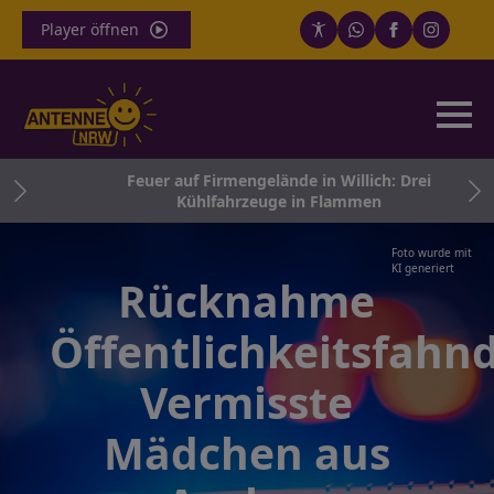
Player öffnen
 in
Feuer auf Firmengelände in Willich: Drei
Kühlfahrzeuge in Flammen
Foto wurde mit
KI generiert
Rücknahme
Öffentlichkeitsfahn
Vermisste
Mädchen aus