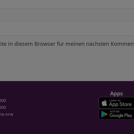
ite in diesem Browser für meinen nächsten Komment
Apps
000
000
ne.nrw