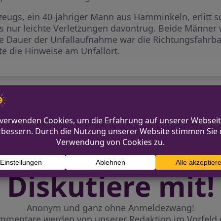
zeugs, ein 40-jähriger Mann aus Hamminkeln, erlitt
ees nur leichte Verletzungen davontrug. Beide Männe
e Dauer der Unfallaufnahme war die Richtungsfahrbah
e die Hinweise am Unfallort.
 nach vermisster Frau aus
Rücknahme Öffentlichkeitsf
Diskutiere mit!
Anonym und ganz ohne Anmeldezwang!
mmentare werden von unserer Redaktion im Vorfeld 