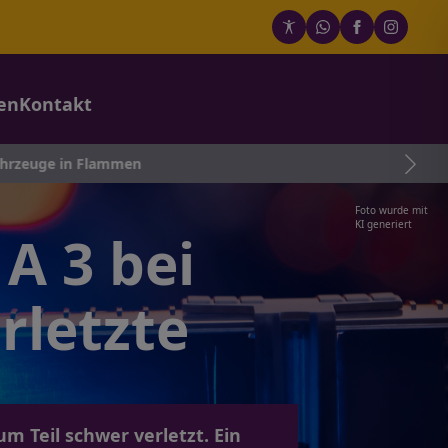
en
Kontakt
ammen
Foto wurde mit
KI generiert
A 3 bei
rletzte
 Teil schwer verletzt. Ein