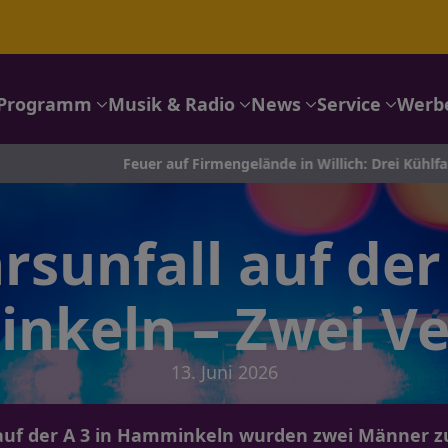
Programm
Musik & Radio
News
Service
Werb
Feuer auf Firmengelände in Willich: Drei Kühlfahrzeuge in Fl
rsunfall auf der 
keln – Zwei Ve
13. Juni 2026
auf der A 3 in Hamminkeln wurden zwei Männer zum