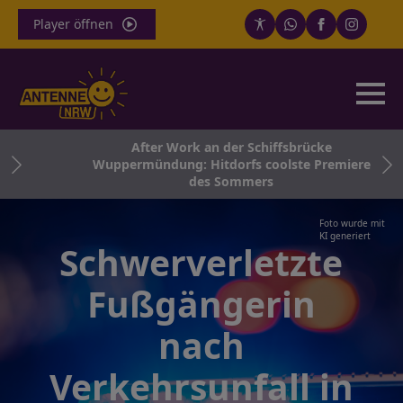
Player öffnen
After Work an der Schiffsbrücke
in
Wuppermündung: Hitdorfs coolste Premiere
e
des Sommers
Foto wurde mit
KI generiert
Schwerverletzte
Fußgängerin
nach
Verkehrsunfall in