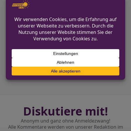
Rettungskräfte versorgten die Verletzte,
die anschließend stationär in ein
Krankenhaus aufgenommen wurde.
VORHERIGER BEITRAG
Einbruch in Wohnhaus am Sperberweg in
Rheda-Wiedenbrück
NÄCHSTER BEITRAG
Mann von zwei Räubern in Gelsenkirchen
leicht verletzt
Diskutiere mit!
Anonym und ganz ohne Anmeldezwang!
Alle Kommentare werden von unserer Redaktion im