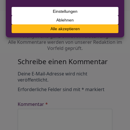
Diskutiere mit!
Anonym und ganz ohne Anmeldezwang!
Alle Kommentare werden von unserer Redaktion im
Vorfeld geprüft.
Schreibe einen Kommentar
Alternative:
Deine E-Mail-Adresse wird nicht
veröffentlicht.
Erforderliche Felder sind mit
*
markiert
Kommentar
*