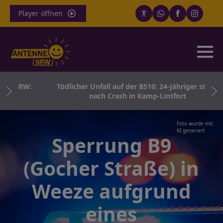
Player öffnen
n NRW:
Tödlicher Unfall auf der B510: 24-Jähriger stirbt
nach Crash in Kamp-Lintfort
Foto wurde mit
KI generiert
Sperrung B9
(Gocher Straße) in
Weeze aufgrund
eines