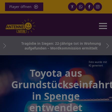
Player öffnen
für
Tragödie in Siegen: 22-Jährige tot in Wohnung
aufgefunden – Mordkommission ermittelt
Foto wurde mit
KI generiert
Toyota aus
Grundstückseinfahr
in Spenge
entwendet