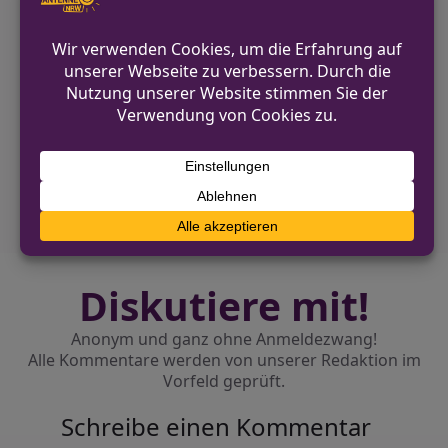
VORHERIGER BEITRAG
Verkehrsunfall in Herford: Audi überschlägt
sich unter Alkoholeinfluss
NÄCHSTER BEITRAG
Unbekannte brechen in Tiny House in Wiehl
ein
Diskutiere mit!
Anonym und ganz ohne Anmeldezwang!
Alle Kommentare werden von unserer Redaktion im
Vorfeld geprüft.
Schreibe einen Kommentar