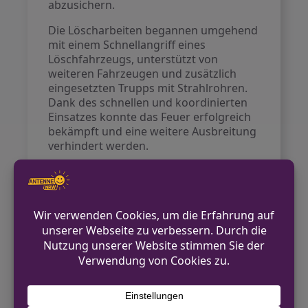
abzusichern.
Die Löscharbeiten begannen umgehend
mit einem Schnellangriff eines
Löschfahrzeugs, unterstützt von
weiteren Fahrzeugen und zusätzlich
eingesetzten Trupps mit Strahlrohren.
Dank des schnellen und koordinierten
Einsatzes konnte das Feuer erfolgreich
bekämpft und eine weitere Ausbreitung
verhindert werden.
Nach den Löscharbeiten überprüften
die Einsatzkräfte den Bereich mit einer
Wärmebildkamera, um versteckte
Glutnester auszuschließen. Bei dem
Einsatz, der rund 45 Minuten dauerte,
gab es keine Verletzten. Die Ursache
des Feuers ist derzeit unbekannt und
wird von der Polizei ermittelt.
Kontakt für Hinweise /