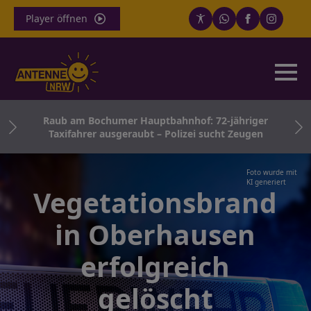
Player öffnen
t –
Raub am Bochumer Hauptbahnhof: 72-jähriger
Taxifahrer ausgeraubt – Polizei sucht Zeugen
Foto wurde mit
KI generiert
Vegetationsbrand
in Oberhausen
erfolgreich
gelöscht