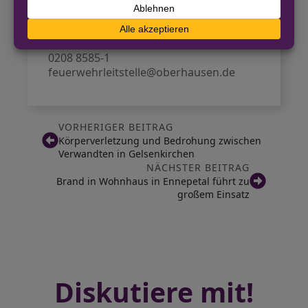
Pressestelle
Feuerwehr Oberhausen
0208 8585-1
feuerwehrleitstelle@oberhausen.de
VORHERIGER BEITRAG
Körperverletzung und Bedrohung zwischen
Verwandten in Gelsenkirchen
NÄCHSTER BEITRAG
Brand in Wohnhaus in Ennepetal führt zu
großem Einsatz
Diskutiere mit!