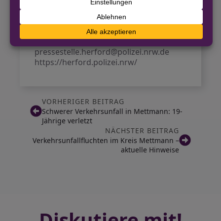
Pressestelle
Kreispolizeibehörde Herford
05221 888 1250
pressestelle.herford@polizei.nrw.de
https://herford.polizei.nrw/
VORHERIGER BEITRAG
Schwerer Verkehrsunfall in Mettmann: 19-
Jährige verletzt
NÄCHSTER BEITRAG
Verkehrsunfallfluchten im Kreis Mettmann –
aktuelle Hinweise
Diskutiere mit!