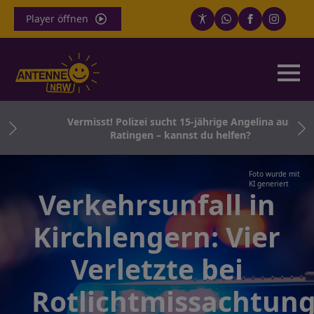
Player öffnen
e
Vermisst! Polizei sucht 15-jährige Angelina aus
en
Ratingen – kannst du helfen?
Foto wurde mit
KI generiert
Verkehrsunfall in
Kirchlengern: Vier
Verletzte bei
Rotlichtmissachtun