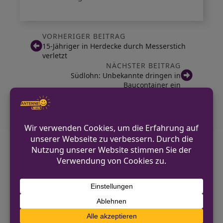
VORHERIGER BEITRAG
15-Jähriger in Herdecke durch Messerstich
verletzt
NÄCHSTER BEITRAG
Südlohn: Unbekannte dringen in
Baucontainer ein
Diskutiere mit!
Anonym und ganz ohne Anmeldezwang!
Alle Kommentare werden von unserer Redaktion im
Vorfeld geprüft.
Schreibe einen Kommentar