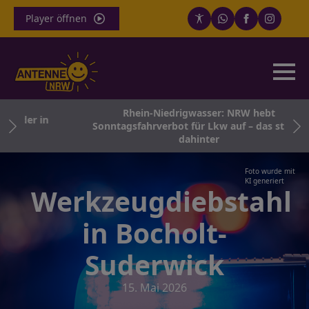
Player öffnen
Rhein-Niedrigwasser: NRW hebt
äder in
Sonntagsfahrverbot für Lkw auf – das steckt
dahinter
Foto wurde mit
KI generiert
Werkzeugdiebstahl
in Bocholt-
Suderwick
15. Mai 2026